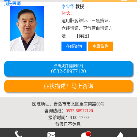
我院医师
李少华
教授
擅长：
运用脏腑辨证、三焦辨证、
六经辨证、卫气营血辨证方
法……
【详细】
在线咨询
电话咨询
点击拨打健康热线
0532-58977120
症状描述？马上咨询
医院地址：青岛市市北区重庆南路69号
咨询热线：
0532-58977120
接诊时间：8:00-17:00
节假日不休息