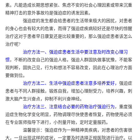
素。凡能造成长期思想紧张、焦虑不安的社会心理因素或带来沉重
精神打击的意外事故均是强迫症的诱发因素。
强迫症的发生都会给患者的生活带来极大的困扰，对患者
的身心也会有较大的危害，而得了强迫症疾病较好还是尽快的惊醒
治疗这对于患者早日康复还是比较重要的，那么强迫症患者该怎么
治疗呢?
治疗方法一、强迫症患者生活中要注意及时改变心理习
惯
，不断的改变自己的强迫人格，强迫人群固执做事犹豫，不能客
观判断，固执己见，行为和想法不容易改变，因此在心理治疗方面
要做到位。
治疗方法二、生活中强迫症患者注意多培养爱好，
强迫症
患者与不同人群接触，锻炼自我，增加心理耐受力，培养兴趣，刺
激大脑产生兴奋点，抑制不利兴奋神经。
治疗方法三、注意结合必要的药物治疗强迫行为
，重度强
迫症生物化学变化明显，药物调理尽快使患者恢复，药物使用必须
在专业医师指导下进行，小剂量开始，定时定量服药。
温馨提示：强迫症作为一种精神类疾病，对患者的伤害很
大，一旦出现这样的症状，一定要及时选择正规医院进行治疗。以