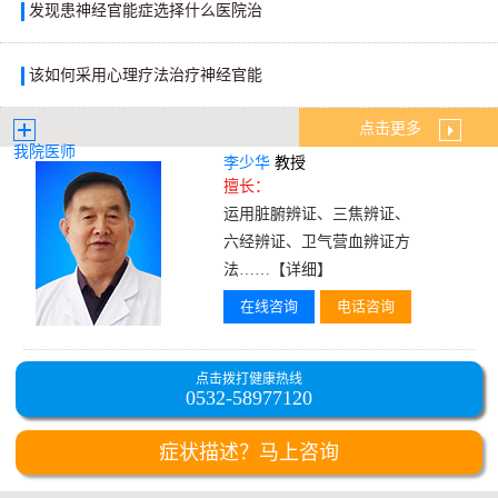
发现患神经官能症选择什么医院治
该如何采用心理疗法治疗神经官能
点击更多
我院医师
李少华
教授
擅长：
运用脏腑辨证、三焦辨证、
六经辨证、卫气营血辨证方
法……
【详细】
在线咨询
电话咨询
点击拨打健康热线
0532-58977120
症状描述？马上咨询