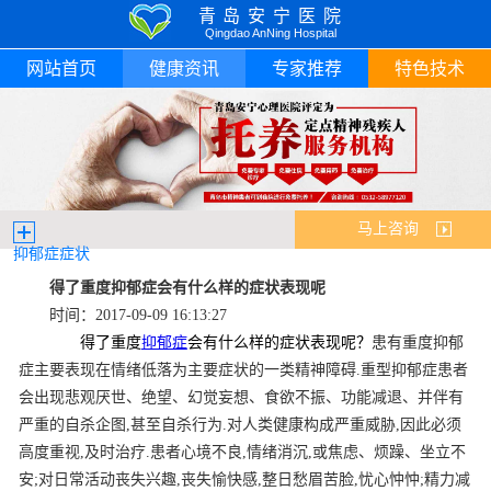
青岛安宁医院
Qingdao AnNing Hospital
网站首页
健康资讯
专家推荐
特色技术
马上咨询
抑郁症症状
得了重度抑郁症会有什么样的症状表现呢
时间：2017-09-09 16:13:27
得了重度
抑郁症
会有什么样的症状表现呢？
患有重度抑郁
症主要表现在情绪低落为主要症状的一类精神障碍.重型抑郁症患者
会出现悲观厌世、绝望、幻觉妄想、食欲不振、功能减退、并伴有
严重的自杀企图,甚至自杀行为.对人类健康构成严重威胁,因此必须
高度重视,及时治疗.患者心境不良,情绪消沉,或焦虑、烦躁、坐立不
安;对日常活动丧失兴趣,丧失愉快感,整日愁眉苦脸,忧心忡忡;精力减