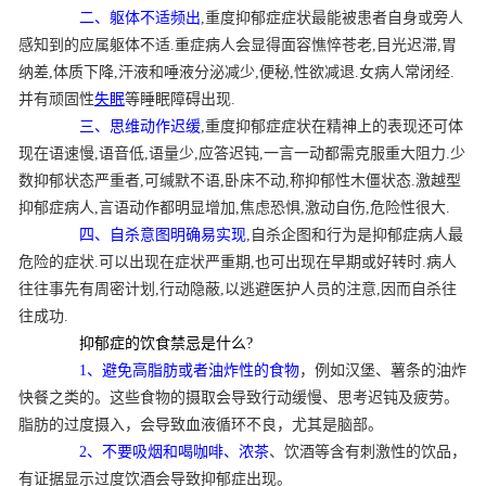
二、躯体不适频出
,重度抑郁症症状最能被患者自身或旁人
感知到的应属躯体不适.重症病人会显得面容憔悴苍老,目光迟滞,胃
纳差,体质下降,汗液和唾液分泌减少,便秘,性欲减退.女病人常闭经.
并有顽固性
失眠
等睡眠障碍出现.
三、思维动作迟缓
,重度抑郁症症状在精神上的表现还可体
现在语速慢,语音低,语量少,应答迟钝,一言一动都需克服重大阻力.少
数抑郁状态严重者,可缄默不语,卧床不动,称抑郁性木僵状态.激越型
抑郁症病人,言语动作都明显增加,焦虑恐惧,激动自伤,危险性很大.
四、自杀意图明确易实现
,自杀企图和行为是抑郁症病人最
危险的症状.可以出现在症状严重期,也可出现在早期或好转时.病人
往往事先有周密计划,行动隐蔽,以逃避医护人员的注意,因而自杀往
往成功.
抑郁症的饮食禁忌是什么?
1、避免高脂肪或者油炸性的食物
，例如汉堡、薯条的油炸
快餐之类的。这些食物的摄取会导致行动缓慢、思考迟钝及疲劳。
脂肪的过度摄入，会导致血液循环不良，尤其是脑部。
2、不要吸烟和喝咖啡、浓茶
、饮酒等含有刺激性的饮品，
有证据显示过度饮酒会导致抑郁症出现。