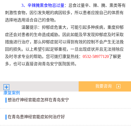
3、辛辣腌熏食物忌过量
：忌食过量辛、辣、腌、熏类等有
刺激性食物，因引发失眠的病因较多，所以患者应按自己的体质有
选择地选用适合自己的食物。
温馨提示：抑郁症危害大，可能引起多种疾病，重度抑郁
症还会对患者的生命造成威胁。因此如能及早发现抑郁症及时采取
措施进行治疗，那么抑郁症就可以得到有效的控制不会产生无法挽
回的损失。以上希望引起足够重视，一旦出现症状并且无法排除应
及时寻求专业的帮助。您可拨打康复热线：
0532-58977120
了解更
多，也可以直接咨询青岛安宁医院医师。
我要咨询
康复案例
想治疗神经官能症怎样在青岛安宁
在青岛患神经官能症如何治疗好