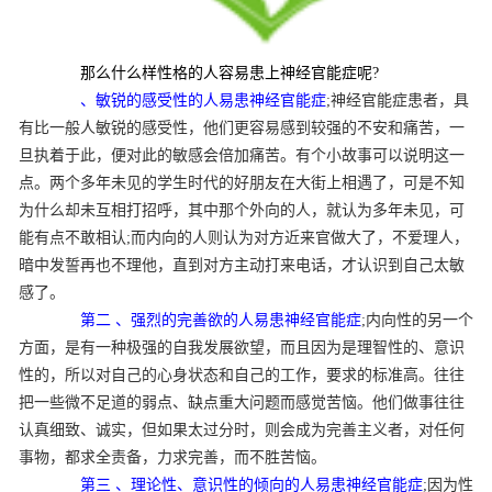
那么什么样性格的人容易患上神经官能症呢?
、敏锐的感受性的人易患神经官能症
;神经官能症患者，具
有比一般人敏锐的感受性，他们更容易感到较强的不安和痛苦，一
旦执着于此，便对此的敏感会倍加痛苦。有个小故事可以说明这一
点。两个多年未见的学生时代的好朋友在大街上相遇了，可是不知
为什么却未互相打招呼，其中那个外向的人，就认为多年未见，可
能有点不敢相认;而内向的人则认为对方近来官做大了，不爱理人，
暗中发誓再也不理他，直到对方主动打来电话，才认识到自己太敏
感了。
第二 、强烈的完善欲的人易患神经官能症
;内向性的另一个
方面，是有一种极强的自我发展欲望，而且因为是理智性的、意识
性的，所以对自己的心身状态和自己的工作，要求的标准高。往往
把一些微不足道的弱点、缺点重大问题而感觉苦恼。他们做事往往
认真细致、诚实，但如果太过分时，则会成为完善主义者，对任何
事物，都求全责备，力求完善，而不胜苦恼。
第三 、理论性、意识性的倾向的人易患神经官能症
;因为性