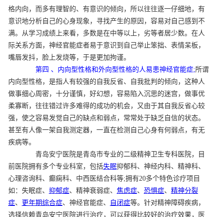
格内向，而多有理智的、有意识的倾向，所以往往逐一仔细地，有
意识地分析自己的心身现象，寻找产生的原因，容易对自己感到不
满。从学习成绩上来看，多数是在中等以上，劣等者居少数。在人
际关系方面，神经官能症者易于意识到自己举止笨拙、表情呆板，
嘴唇发抖，脸上发烧等，于是更加拘谨。
第四 、内向型性格和外向型性格的人易患神经官能症;
所谓
内向型性格，是指人有较强的自我反省、自我批判的倾向，这种人
做事细心周密，十分谨慎，好幻想，容易陷入沉思的迷宫，做事优
柔寡断，往往错过许多难得的成功的机会，又由于其自我反省心较
强，使之容易发觉自己的缺点和弱点，常常处于缺乏自信的状态。
甚至有人像一架自我测定器，一直在检测自己心身有何弱点，有无
疾病等。
青岛安宁医院是青岛市专业的二级精神卫生专科医院，目
前医院拥有多个专业科室，包括
失眠
抑郁科、神经内科、精神科、
心理咨询科、癫痫科、中西医结合科等;拥有20多个特色诊疗项目
如：失眠症、
抑郁症
、精神衰弱症、
焦虑症
、
恐惧症
、
精神分裂
症
、
更年期综合症
、神经官能症、
自闭症
等。针对精神障碍疾病，
选择信赖青岛安宁医院进行治疗，可以获得比较好的治疗效果，医