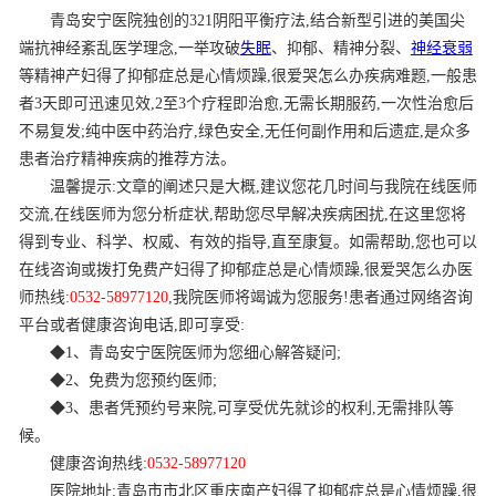
青岛安宁医院独创的321阴阳平衡疗法,结合新型引进的美国尖
端抗神经紊乱医学理念,一举攻破
失眠
、抑郁、精神分裂、
神经衰弱
等精神产妇得了抑郁症总是心情烦躁,很爱哭怎么办疾病难题,一般患
者3天即可迅速见效,2至3个疗程即治愈,无需长期服药,一次性治愈后
不易复发;纯中医中药治疗,绿色安全,无任何副作用和后遗症,是众多
患者治疗精神疾病的推荐方法。
温馨提示:文章的阐述只是大概,建议您花几时间与我院在线医师
交流,在线医师为您分析症状,帮助您尽早解决疾病困扰,在这里您将
得到专业、科学、权威、有效的指导,直至康复。如需帮助,您也可以
在线咨询或拨打免费产妇得了抑郁症总是心情烦躁,很爱哭怎么办医
师热线:
0532-58977120
,我院医师将竭诚为您服务!患者通过网络咨询
平台或者健康咨询电话,即可享受:
◆1、青岛安宁医院医师为您细心解答疑问;
◆2、免费为您预约医师;
◆3、患者凭预约号来院,可享受优先就诊的权利,无需排队等
候。
健康咨询热线:
0532-58977120
医院地址:青岛市市北区重庆南产妇得了抑郁症总是心情烦躁,很