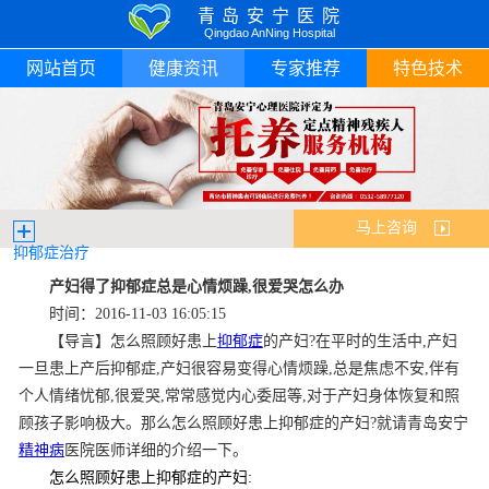
青岛安宁医院
Qingdao AnNing Hospital
网站首页
健康资讯
专家推荐
特色技术
马上咨询
抑郁症治疗
产妇得了抑郁症总是心情烦躁,很爱哭怎么办
时间：2016-11-03 16:05:15
【导言】怎么照顾好患上
抑郁症
的产妇?在平时的生活中,产妇
一旦患上产后抑郁症,产妇很容易变得心情烦躁,总是焦虑不安,伴有
个人情绪忧郁,很爱哭,常常感觉内心委屈等,对于产妇身体恢复和照
顾孩子影响极大。那么怎么照顾好患上抑郁症的产妇?就请青岛安宁
精神病
医院医师详细的介绍一下。
怎么照顾好患上抑郁症的产妇: