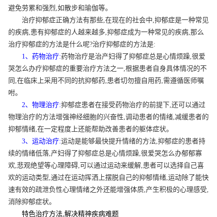
避免劳累和强烈,如散步和瑜伽等。
治疗抑郁症正确方法有那些,在现在的社会中,抑郁症是一种常见
的疾病,患有抑郁症的人越来越多,抑郁症成为一种常见的疾病,那么
治疗抑郁症的方法是什么呢?治疗抑郁症的方法是:
1、药物治疗:
药物治疗是治产妇得了抑郁症总是心情烦躁,很爱
哭怎么办疗抑郁症的重要治疗方法之一,根据患者自身具体情况的不
同,在临床上采用不同的抗抑郁药,患者切勿擅自用药,需遵循医师嘱
咐。
2、物理治疗:
抑郁症患者在接受药物治疗的前提下,还可以通过
物理治疗的方法增强神经细胞的兴奋性,调动患者的情绪,减缓患者的
抑郁情绪,在一定程度上还能帮助改善患者的躯体症状。
3、运动治疗:
运动是能够最快提升情绪的方法,抑郁症的患者持
续的情绪低落,产妇得了抑郁症总是心情烦躁,很爱哭怎么办郁郁寡
欢,悲观绝望等心理障碍,可以通过运动来缓解,患者可以选择自己喜
欢的运动类型,通过在运动挥洒上摆脱自己的抑郁情绪,运动除了能快
速有效的疏泄负性心理情绪之外还能增强体质,产生积极的心理感受,
消除抑郁症状。
特色治疗方法,解决精神疾病难题